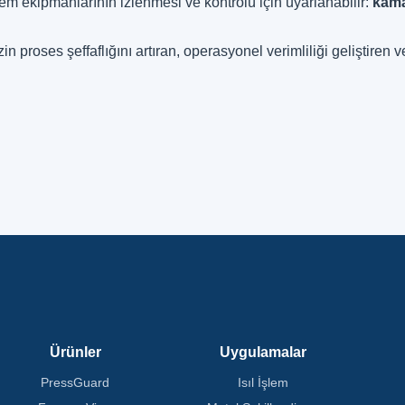
işlem ekipmanlarının izlenmesi ve kontrolü için uyarlanabilir:
kamar
proses şeffaflığını artıran, operasyonel verimliliği geliştiren v
Ürünler
Uygulamalar
PressGuard
Isıl İşlem