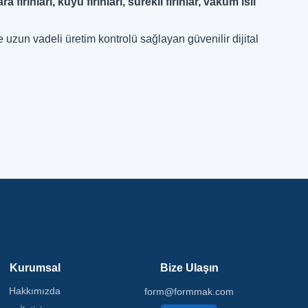
a fırınları, kuyu fırınları, sürekli fırınlar, vakum ısıl
e uzun vadeli üretim kontrolü sağlayan güvenilir dijital
Kurumsal
Bize Ulaşın
Hakkımızda
form@formmak.com