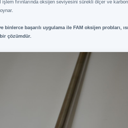
l işlem fırınlarında oksijen seviyesini sürekli ölçer ve karbo
 oynar.
ve binlerce başarılı uygulama ile FAM oksijen probları, ıs
 bir çözümdür.