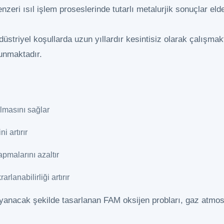
ri ısıl işlem proseslerinde tutarlı metalurjik sonuçlar elde 
üstriyel koşullarda uzun yıllardır kesintisiz olarak çalışmak
unmaktadır.
almasını sağlar
i artırır
pmalarını azaltır
arlanabilirliği artırır
anacak şekilde tasarlanan FAM oksijen probları, gaz atmosferl