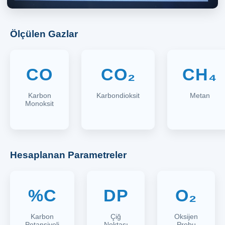
Ölçülen Gazlar
CO
CO₂
CH₄
Karbon
Karbondioksit
Metan
Monoksit
Hesaplanan Parametreler
%C
DP
O₂
Karbon
Çiğ
Oksijen
Potansiyeli
Noktası
Probu